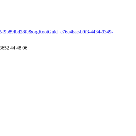
b2-f9b89fbd28fc&orgRootGuid=c76c4bac-b9f3-4434-9349-
3652 44 48 06