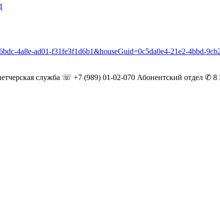
Д
f2-6bdc-4a8e-ad01-f31fe3f1d6b1&houseGuid=0c5da0e4-21e2-4bbd-9c
етчерская служба ☏ +7 (989) 01-02-070
Абонентский отдел ✆ 8 