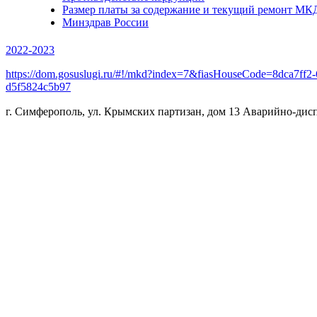
Размер платы за содержание и текущий ремонт МК
Минздрав России
2022-2023
https://dom.gosuslugi.ru/#!/mkd?index=7&fiasHouseCode=8dca7f
d5f5824c5b97
г. Симферополь, ул. Крымских партизан, дом 13
Аварийно-дисп